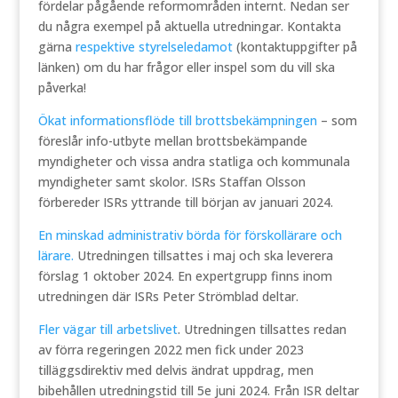
fördelar pågående reformområden internt. Nedan ser
du några exempel på aktuella utredningar. Kontakta
gärna
respektive styrelseledamot
(kontaktuppgifter på
länken) om du har frågor eller inspel som du vill ska
påverka!
Ökat informationsflöde till brottsbekämpningen
– som
föreslår info-utbyte mellan brottsbekämpande
myndigheter och vissa andra statliga och kommunala
myndigheter samt skolor. ISRs Staffan Olsson
förbereder ISRs yttrande till början av januari 2024.
En minskad administrativ börda för förskollärare och
lärare.
Utredningen tillsattes i maj och ska leverera
förslag 1 oktober 2024. En expertgrupp finns inom
utredningen där ISRs Peter Strömblad deltar.
Fler vägar till arbetslivet
. Utredningen tillsattes redan
av förra regeringen 2022 men fick under 2023
tilläggsdirektiv med delvis ändrat uppdrag, men
bibehållen utredningstid till 5e juni 2024. Från ISR deltar