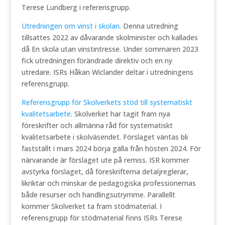
Terese Lundberg i referensgrupp.
Utredningen om vinst i skolan
. Denna utredning
tillsattes 2022 av dåvarande skolminister och kallades
då En skola utan vinstintresse. Under sommaren 2023
fick utredningen förändrade direktiv och en ny
utredare. ISRs Håkan Wiclander deltar i utredningens
referensgrupp.
Referensgrupp för Skolverkets stöd till systematiskt
kvalitetsarbete
. Skolverket har tagit fram nya
föreskrifter och allmänna råd för systematiskt
kvalitetsarbete i skolväsendet. Förslaget väntas bli
fastställt i mars 2024 börja gälla från hösten 2024. För
närvarande är förslaget ute på remiss. ISR kommer
avstyrka förslaget, då föreskrifterna detaljreglerar,
likriktar och minskar de pedagogiska professionernas
både resurser och handlingsutrymme. Parallellt
kommer Skolverket ta fram stödmaterial. I
referensgrupp för stödmaterial finns ISRs Terese