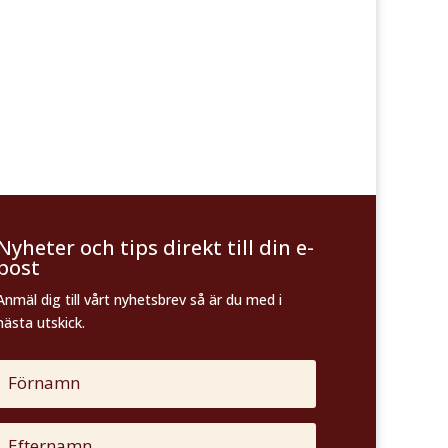
Nyheter och tips direkt till din e-
post
Anmäl dig till vårt nyhetsbrev så är du med i
nästa utskick.