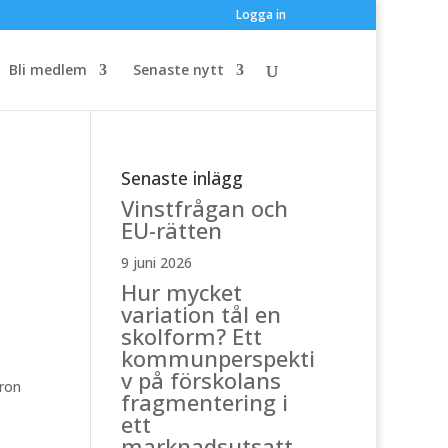
Logga in
Bli medlem
Senaste nytt
Senaste inlägg
Vinstfrågan och
EU-rätten
9 juni 2026
Hur mycket
variation tål en
skolform? Ett
kommunperspekti
v på förskolans
oron
fragmentering i
ett
marknadsutsatt