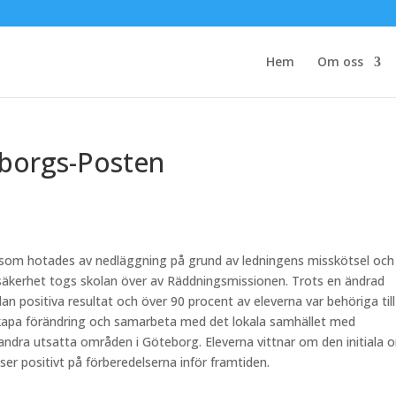
Hem
Om oss
borgs-Posten
som hotades av nedläggning på grund av ledningens misskötsel och
v osäkerhet togs skolan över av Räddningsmissionen. Trots en ändrad
kolan positiva resultat och över 90 procent av eleverna var behöriga till
kapa förändring och samarbeta med det lokala samhället med
 andra utsatta områden i Göteborg. Eleverna vittnar om den initiala 
er positivt på förberedelserna inför framtiden.