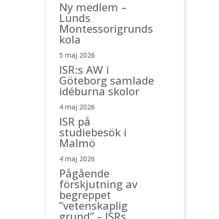
Ny medlem –
Lunds
Montessorigrunds
kola
5 maj 2026
ISR:s AW i
Göteborg samlade
idéburna skolor
4 maj 2026
ISR på
studiebesök i
Malmö
4 maj 2026
Pågående
förskjutning av
begreppet
”vetenskaplig
grund” – ISRs