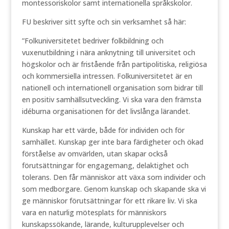
montessoriskolor samt internationella språkskolor.
FU beskriver sitt syfte och sin verksamhet så här:
”Folkuniversitetet bedriver folkbildning och
vuxenutbildning i nära anknytning till universitet och
högskolor och är fristående från partipolitiska, religiösa
och kommersiella intressen. Folkuniversitetet är en
nationell och internationell organisation som bidrar till
en positiv samhällsutveckling. Vi ska vara den främsta
idéburna organisationen för det livslånga lärandet.
Kunskap har ett värde, både för individen och för
samhället. Kunskap ger inte bara färdigheter och ökad
förståelse av omvärlden, utan skapar också
förutsättningar för engagemang, delaktighet och
tolerans. Den får människor att växa som individer och
som medborgare. Genom kunskap och skapande ska vi
ge människor förutsättningar för ett rikare liv. Vi ska
vara en naturlig mötesplats för människors
kunskapssökande, lärande, kulturupplevelser och