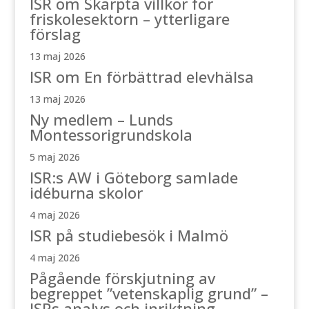
ISR om Skärpta villkor för
friskolesektorn – ytterligare
förslag
13 maj 2026
ISR om En förbättrad elevhälsa
13 maj 2026
Ny medlem – Lunds
Montessorigrundskola
5 maj 2026
ISR:s AW i Göteborg samlade
idéburna skolor
4 maj 2026
ISR på studiebesök i Malmö
4 maj 2026
Pågående förskjutning av
begreppet ”vetenskaplig grund” –
ISRs analys och inriktning