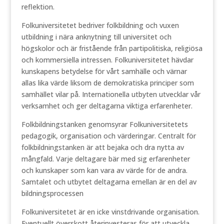
reflektion.
Folkuniversitetet bedriver folkbildning och vuxen
utbildning i nära anknytning till universitet och
högskolor och är fristående från partipolitiska, religiösa
och kommersiella intressen. Folkuniversitetet hävdar
kunskapens betydelse för vårt samhälle och värnar
allas lika värde liksom de demokratiska principer som
samhället vilar på. Internationella utbyten utvecklar vår
verksamhet och ger deltagarna viktiga erfarenheter.
Folkbildningstanken genomsyrar Folkuniversitetets
pedagogik, organisation och värderingar. Centralt för
folkbildningstanken är att bejaka och dra nytta av
mångfald. Varje deltagare bär med sig erfarenheter
och kunskaper som kan vara av värde för de andra.
Samtalet och utbytet deltagarna emellan är en del av
bildningsprocessen
Folkuniversitetet är en icke vinstdrivande organisation.
Eventuellt överskott återinvesteras för att utveckla