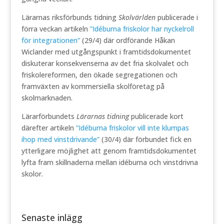
Lärarnas riksförbunds tidning
Skolvärlden
publicerade i
förra veckan artikeln
”Idéburna friskolor har nyckelroll
för integrationen”
(29/4) där ordförande Håkan
Wiclander med utgångspunkt i framtidsdokumentet
diskuterar konsekvenserna av det fria skolvalet och
friskolereformen, den ökade segregationen och
framväxten av kommersiella skolföretag på
skolmarknaden.
Lärarförbundets
Lärarnas tidning
publicerade kort
därefter artikeln
”Idéburna friskolor vill inte klumpas
ihop med vinstdrivande”
(30/4) där förbundet fick en
ytterligare möjlighet att genom framtidsdokumentet
lyfta fram skillnaderna mellan idéburna och vinstdrivna
skolor.
Senaste inlägg