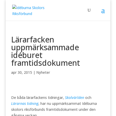
Lärarfacken
uppmärksammade
idéburet
framtidsdokument
apr 30, 2015
|
Nyheter
De båda lärarfackens tidningar,
Skolvärlden
och
Lärarnas tidning
, har nu uppmärksammat Idéburna
skolors riksförbunds framtidsdokument under den
gångna veckan.