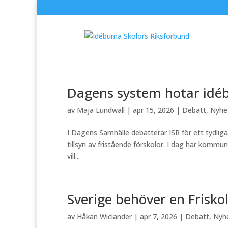
Dagens system hotar idéb
av
Maja Lundwall
|
apr 15, 2026
|
Debatt
,
Nyhe
I Dagens Samhälle debatterar ISR för ett tydlig
tillsyn av fristående förskolor. I dag har kommu
vill...
Sverige behöver en Frisko
av
Håkan Wiclander
|
apr 7, 2026
|
Debatt
,
Nyh