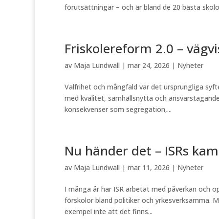
förutsättningar – och är bland de 20 bästa skol
Friskolereform 2.0 – vägv
av
Maja Lundwall
|
mar 24, 2026
|
Nyheter
Valfrihet och mångfald var det ursprungliga syft
med kvalitet, samhällsnytta och ansvarstagand
konsekvenser som segregation,...
Nu händer det – ISRs kamp
av
Maja Lundwall
|
mar 11, 2026
|
Nyheter
I många år har ISR arbetat med påverkan och op
förskolor bland politiker och yrkesverksamma. M
exempel inte att det finns...