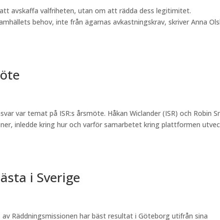
tt avskaffa valfriheten, utan om att rädda dess legitimitet.
mhällets behov, inte från ägarnas avkastningskrav, skriver Anna Ol
möte
ansvar var temat på ISR:s årsmöte. Håkan Wiclander (ISR) och Robin S
er, inledde kring hur och varför samarbetet kring plattformen utvec
bästa i Sverige
av Räddningsmissionen har bäst resultat i Göteborg utifrån sina