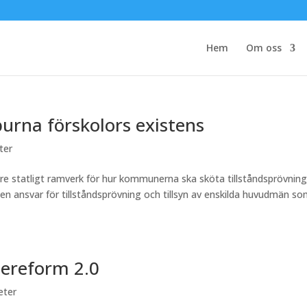
Hem
Om oss
urna förskolors existens
ter
are statligt ramverk för hur kommunerna ska sköta tillståndsprövnin
nen ansvar för tillståndsprövning och tillsyn av enskilda huvudmän s
lereform 2.0
eter