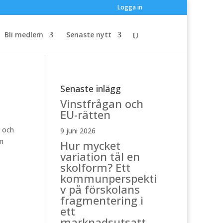
Logga in
Bli medlem
Senaste nytt
Senaste inlägg
Vinstfrågan och
EU-rätten
g och
9 juni 2026
om
Hur mycket
variation tål en
skolform? Ett
kommunperspekti
v på förskolans
fragmentering i
ett
marknadsutsatt