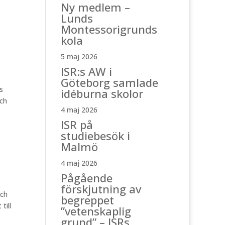
Ny medlem –
Lunds
Montessorigrunds
kola
5 maj 2026
ISR:s AW i
Göteborg samlade
s
idéburna skolor
och
4 maj 2026
ISR på
studiebesök i
Malmö
4 maj 2026
Pågående
förskjutning av
och
begreppet
till
”vetenskaplig
grund” – ISRs