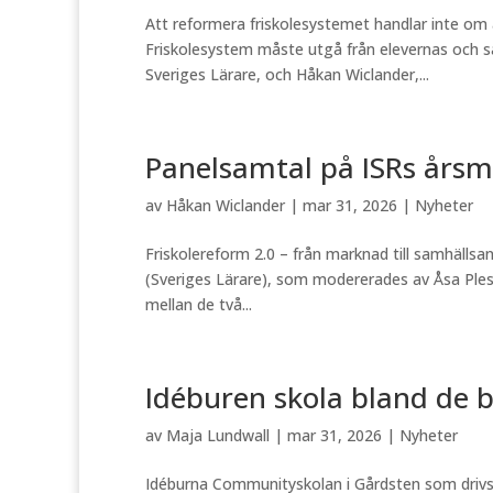
Att reformera friskolesystemet handlar inte om a
Friskolesystem måste utgå från elevernas och sa
Sveriges Lärare, och Håkan Wiclander,...
Panelsamtal på ISRs års
av
Håkan Wiclander
|
mar 31, 2026
|
Nyheter
Friskolereform 2.0 – från marknad till samhälls
(Sveriges Lärare), som modererades av Åsa Plesn
mellan de två...
Idéburen skola bland de 
av
Maja Lundwall
|
mar 31, 2026
|
Nyheter
Idéburna Communityskolan i Gårdsten som drivs 