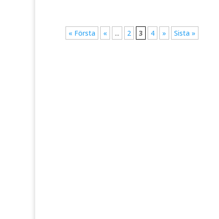
« Första
«
...
2
3
4
»
Sista »