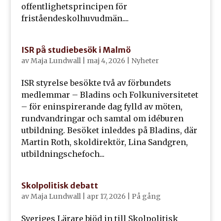
offentlighetsprincipen för
friståendeskolhuvudmän....
ISR på studiebesök i Malmö
av
Maja Lundwall
|
maj 4, 2026
|
Nyheter
ISR styrelse besökte två av förbundets
medlemmar – Bladins och Folkuniversitetet
– för eninspirerande dag fylld av möten,
rundvandringar och samtal om idéburen
utbildning. Besöket inleddes på Bladins, där
Martin Roth, skoldirektör, Lina Sandgren,
utbildningschefoch...
Skolpolitisk debatt
av
Maja Lundwall
|
apr 17, 2026
|
På gång
Sveriges Lärare bjöd in till Skolpolitisk