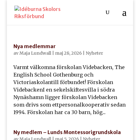
Nya medlemmar
av
Maja Lundwall
|
maj 28, 2026
|
Nyheter
Varmt välkomna förskolan Videbacken, The
English School Gothenburg och
Victoriaskolantill förbundet! Förskolan
VidebackenI en sekelskiftesvilla i södra
Nynäshamn ligger förskolan Videbacken
som drivs som ettpersonalkooperativ sedan
1994. Förskolan har ca 30 barn, hög...
Ny medlem – Lunds Montessorigrundskola
av
Maja Lundwall
|
maj 5, 2026
|
Nyheter