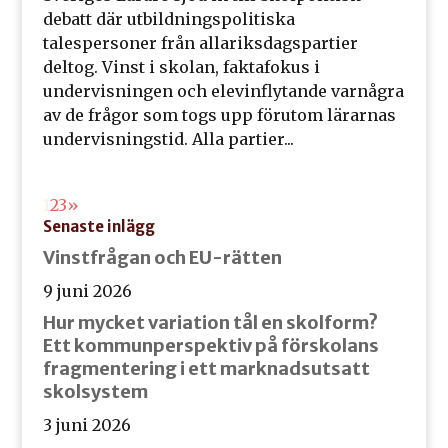
debatt där utbildningspolitiska
talespersoner från allariksdagspartier
deltog. Vinst i skolan, faktafokus i
undervisningen och elevinflytande varnågra
av de frågor som togs upp förutom lärarnas
undervisningstid. Alla partier...
1
2
3
»
Senaste inlägg
Vinstfrågan och EU-rätten
9 juni 2026
Hur mycket variation tål en skolform?
Ett kommunperspektiv på förskolans
fragmentering i ett marknadsutsatt
skolsystem
3 juni 2026