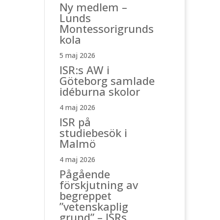
Ny medlem –
Lunds
Montessorigrunds
kola
5 maj 2026
ISR:s AW i
Göteborg samlade
idéburna skolor
4 maj 2026
ISR på
studiebesök i
Malmö
4 maj 2026
Pågående
förskjutning av
begreppet
”vetenskaplig
grund” – ISRs