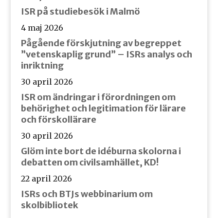
ISR på studiebesök i Malmö
4 maj 2026
Pågående förskjutning av begreppet
”vetenskaplig grund” – ISRs analys och
inriktning
30 april 2026
ISR om ändringar i förordningen om
behörighet och legitimation för lärare
och förskollärare
30 april 2026
Glöm inte bort de idéburna skolorna i
debatten om civilsamhället, KD!
22 april 2026
ISRs och BTJs webbinarium om
skolbibliotek