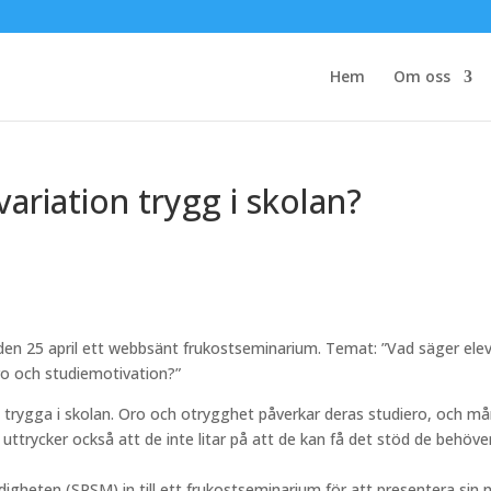
Hem
Om oss
ariation trygg i skolan?
en 25 april ett webbsänt frukostseminarium. Temat: ”Vad säger ele
o och studiemotivation?”
e trygga i skolan. Oro och otrygghet påverkar deras studiero, och m
 uttrycker också att de inte litar på att de kan få det stöd de behöve
igheten (SPSM) in till ett frukostseminarium för att presentera sin 