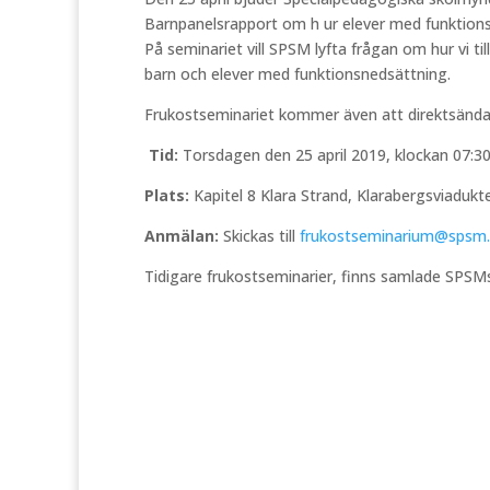
Barnpanelsrapport om h ur elever med funktions
På seminariet vill SPSM lyfta frågan om hur vi t
barn och elever med funktionsnedsättning.
Frukostseminariet kommer även att direktsänd
Tid:
Torsdagen den 25 april 2019, klockan 07:30
Plats:
Kapitel 8 Klara Strand, Klarabergsviaduk
Anmälan:
Skickas till
frukostseminarium@spsm.
Tidigare frukostseminarier, finns samlade SPS