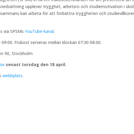
nedsättning upplever trygghet, arbetsro och studiemotivation i skol
illsammans kan arbeta för att förbättra tryggheten och studievillkore
as via SPSMs
YouTube-kanal
.
-09:00. Frukost serveras mellan klockan 07:30-08.00.
ten 90, Stockholm
se
senast torsdag den 18 april
.
Ms
webbplats
.