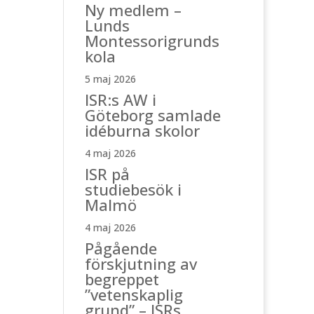
Ny medlem –
Lunds
Montessorigrunds
kola
5 maj 2026
ISR:s AW i
Göteborg samlade
idéburna skolor
4 maj 2026
ISR på
studiebesök i
Malmö
4 maj 2026
Pågående
förskjutning av
begreppet
”vetenskaplig
grund” – ISRs