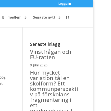
Logga in
Bli medlem
Senaste nytt
Senaste inlägg
Vinstfrågan och
EU-rätten
9 juni 2026
Hur mycket
variation tål en
22).
skolform? Ett
et
kommunperspekti
v på förskolans
fragmentering i
ett
marknadsutsatt