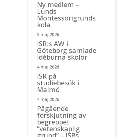
Ny medlem –
Lunds
Montessorigrunds
kola
5 maj 2026
ISR:s AW i
Göteborg samlade
idéburna skolor
4 maj 2026
ISR på
studiebesök i
Malmö
4 maj 2026
Pågående
förskjutning av
begreppet
”vetenskaplig
grund” – ISRs