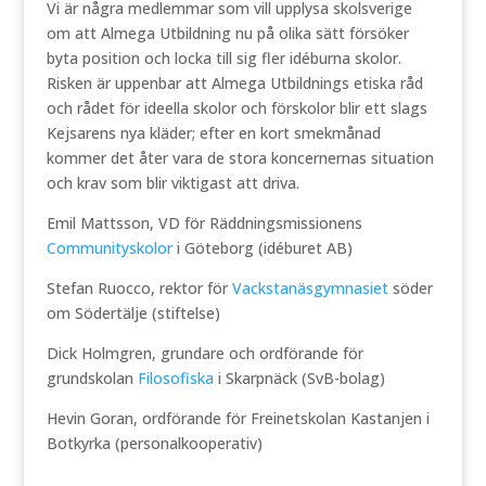
Vi är några medlemmar som vill upplysa skolsverige
om att Almega Utbildning nu på olika sätt försöker
byta position och locka till sig fler idéburna skolor.
Risken är uppenbar att Almega Utbildnings etiska råd
och rådet för ideella skolor och förskolor blir ett slags
Kejsarens nya kläder; efter en kort smekmånad
kommer det åter vara de stora koncernernas situation
och krav som blir viktigast att driva.
Emil Mattsson, VD för Räddningsmissionens
Communityskolor
i Göteborg (idéburet AB)
Stefan Ruocco, rektor för
Vackstanäsgymnasiet
söder
om Södertälje (stiftelse)
Dick Holmgren, grundare och ordförande för
grundskolan
Filosofiska
i Skarpnäck (SvB-bolag)
Hevin Goran, ordförande för Freinetskolan Kastanjen i
Botkyrka (personalkooperativ)