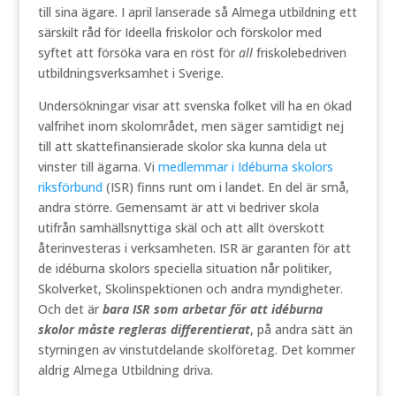
till sina ägare. I april lanserade så Almega utbildning ett
särskilt råd för Ideella friskolor och förskolor med
syftet att försöka vara en röst för
all
friskolebedriven
utbildningsverksamhet i Sverige.
Undersökningar visar att svenska folket vill ha en ökad
valfrihet inom skolområdet, men säger samtidigt nej
till att skattefinansierade skolor ska kunna dela ut
vinster till ägarna. Vi
medlemmar i Idéburna skolors
riksförbund
(ISR) finns runt om i landet. En del är små,
andra större. Gemensamt är att vi bedriver skola
utifrån samhällsnyttiga skäl och att allt överskott
återinvesteras i verksamheten. ISR är garanten för att
de idéburna skolors speciella situation når politiker,
Skolverket, Skolinspektionen och andra myndigheter.
Och det är
bara ISR som arbetar för att idéburna
skolor måste regleras differentierat
, på andra sätt än
styrningen av vinstutdelande skolföretag. Det kommer
aldrig Almega Utbildning driva.