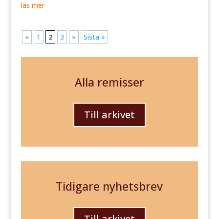
läs mer
«
1
2
3
»
Sista »
Alla remisser
Till arkivet
Tidigare nyhetsbrev
Till arkivet