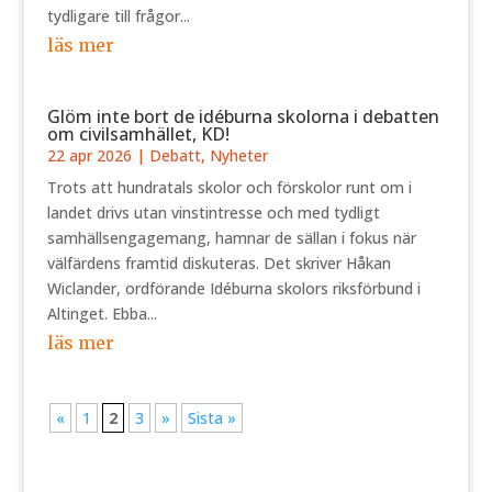
tydligare till frågor...
läs mer
Glöm inte bort de idéburna skolorna i debatten
om civilsamhället, KD!
22 apr 2026
|
Debatt
,
Nyheter
Trots att hundratals skolor och förskolor runt om i
landet drivs utan vinstintresse och med tydligt
samhällsengagemang, hamnar de sällan i fokus när
välfärdens framtid diskuteras. Det skriver Håkan
Wiclander, ordförande Idéburna skolors riksförbund i
Altinget. Ebba...
läs mer
«
1
2
3
»
Sista »