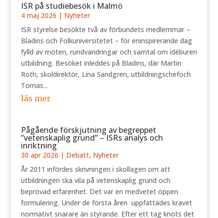
ISR på studiebesök i Malmö
4 maj 2026
|
Nyheter
ISR styrelse besökte två av förbundets medlemmar –
Bladins och Folkuniversitetet – för eninspirerande dag
fylld av möten, rundvandringar och samtal om idéburen
utbildning. Besöket inleddes på Bladins, där Martin
Roth, skoldirektör, Lina Sandgren, utbildningschefoch
Tomas...
läs mer
Pågående förskjutning av begreppet
”vetenskaplig grund” – ISRs analys och
inriktning
30 apr 2026
|
Debatt
,
Nyheter
År 2011 infördes skrivningen i skollagen om att
utbildningen ska vila på vetenskaplig grund och
beprövad erfarenhet. Det var en medvetet öppen
formulering. Under de första åren uppfattades kravet
normativt snarare än styrande. Efter ett tag knöts det