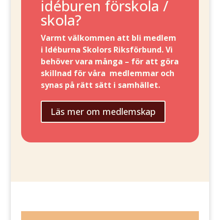
idéburen förskola /
skola?
Varmt välkommen att bli medlem
i Idéburna Skolors Riksförbund. Vi
behöver vara många – för att göra
skillnad för våra medlemmar och
synas på rätt sätt i samhället.
Läs mer om medlemskap