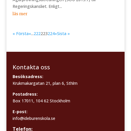
Regeringskansliet. Enligt...
läs mer
« Första
«
...
222
223
224
»
Sista »
Kontakta oss
Besöksadress:
Krukmakargatan 21, plan 6, Sthlm
Postadress:
Box 17011, 104 62 Stockholm
E-post:
info@ideburenskola.se
Telefon: