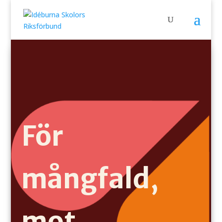
För
mångfald,
mot